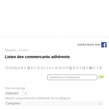
SUIVEZ-NOUS SUR
Navigation :
Accueil
>
Listes des commercants adhérents
[TOUS]
A
B
C
D
E
F
G
H
I
J
K
L
M
N
O
P
Q
R
S
T
U
V
W
X
Y
Z
OK
Trier la liste par
Afficher uniquement les adhérents de la catégorie