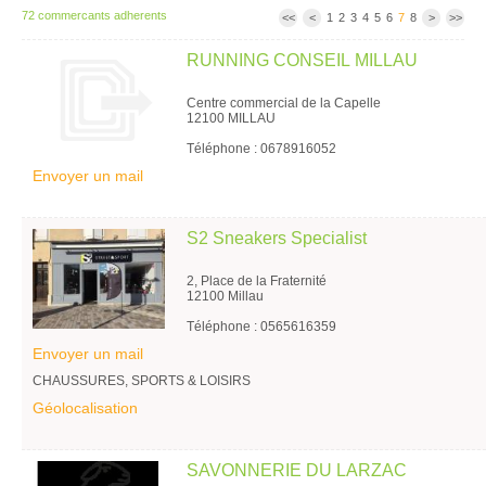
72 commercants adherents
<<
<
1
2
3
4
5
6
7
8
>
>>
RUNNING CONSEIL MILLAU
Centre commercial de la Capelle
12100 MILLAU
Téléphone : 0678916052
Envoyer un mail
S2 Sneakers Specialist
2, Place de la Fraternité
12100 Millau
Téléphone : 0565616359
Envoyer un mail
CHAUSSURES, SPORTS & LOISIRS
Géolocalisation
SAVONNERIE DU LARZAC