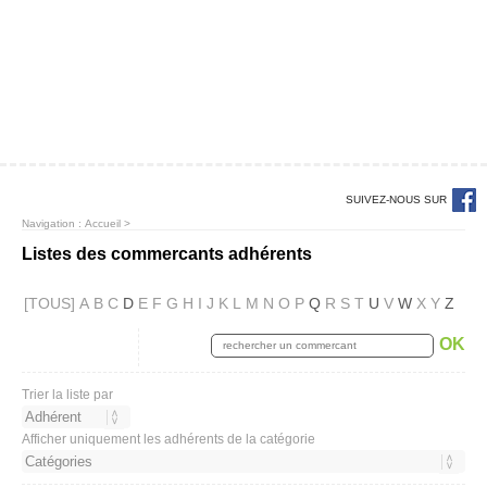
SUIVEZ-NOUS SUR
Navigation :
Accueil
>
Listes des commercants adhérents
[TOUS]
A
B
C
D
E
F
G
H
I
J
K
L
M
N
O
P
Q
R
S
T
U
V
W
X
Y
Z
OK
Trier la liste par
Afficher uniquement les adhérents de la catégorie