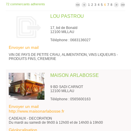
72 commercants adherents
<<
<
1
2
3
4
5
6
7
8
>
>>
LOU PASTROU
17, bd de Bonald
12100 MILLAU
Téléphone : 0683136027
Envoyer un mail
VIN DE PAYS DE PETITE CRAU, ALIMENTATION, VINS LIQUEURS -
PRODUITS FINS, CREMERIE
MAISON ARLABOSSE
9 BD SADI CARNOT
12100 MILLAU
Téléphone : 0565600163
Envoyer un mail
http://www.maisonarlabosse.fr
CADEAUX - DECORATION
Du mardi au samedi de 9h00 à 12h00 et de 14h00 à 19h00
Géolocalisation