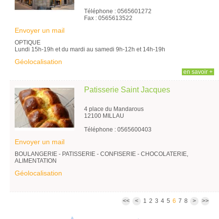
Téléphone : 0565601272
Fax : 0565613522
Envoyer un mail
OPTIQUE
Lundi 15h-19h et du mardi au samedi 9h-12h et 14h-19h
Géolocalisation
en savoir +
Patisserie Saint Jacques
4 place du Mandarous
12100 MILLAU
Téléphone : 0565600403
Envoyer un mail
BOULANGERIE - PATISSERIE - CONFISERIE - CHOCOLATERIE,
ALIMENTATION
Géolocalisation
<<
<
1
2
3
4
5
6
7
8
>
>>